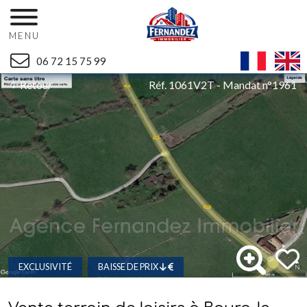
MENU
06 72 15 75 99
Retour
Réf. 1061V2T - Mandat n°1961
EXCLUSIVITÉ
BAISSE DE PRIX