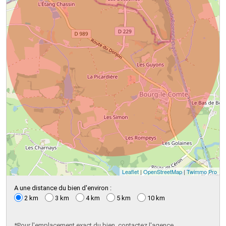
Leaflet
|
OpenStreetMap
|
Twimmo Pro
A une distance du bien d'environ :
2 km
3 km
4 km
5 km
10 km
*Pour l'emplacement exact du bien, contactez l'agence