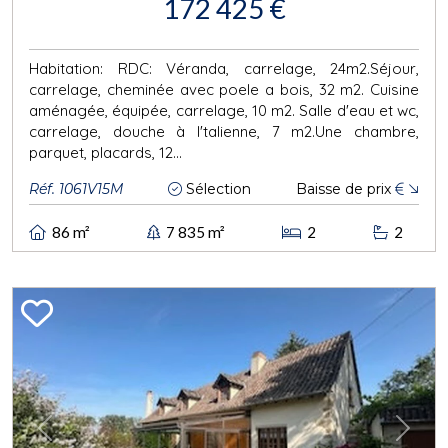
172 425 €
Habitation: RDC: Véranda, carrelage, 24m2.Séjour,
carrelage, cheminée avec poele a bois, 32 m2. Cuisine
aménagée, équipée, carrelage, 10 m2. Salle d'eau et wc,
carrelage, douche à l'talienne, 7 m2.Une chambre,
parquet, placards, 12...
Réf. 1061V15M
Sélection
Baisse de prix
€
86 m²
7 835 m²
2
2
Previous
Next