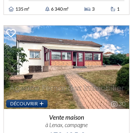
135 m²
6 340 m²
3
1
Previous
Next
30
DÉCOUVRIR
Vente maison
à Lenax, campagne