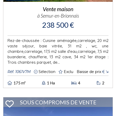
Vente maison
à Semur-en-Brionnais
238 500 €
Rez-de-chaussée : Cuisine aménagée,carrelage, 20 m2
vaste séjour, baie vitrée, 31 m2 , wc, une
chambre,carrelage, 17,5 m2 salle d'eau,carrelage, 7,5 m2
buanderie, chaufferie, 13 m2 cave, 34 m2 1er étage :
Trois chambres parquet, de...
Réf. 1061V7M
Sélection
Exclu
Baisse de prix
€
175 m²
1 Ha
4
2
SOUS COMPROMIS DE VENTE