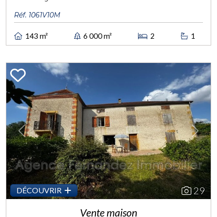
Réf. 1061V10M
143 m²
6 000 m²
2
1
Previous
Next
29
DÉCOUVRIR
Vente maison