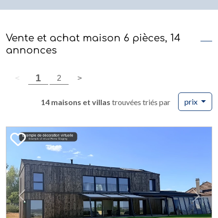
Vente et achat maison 6 pièces, 14
annonces
(page courante)
1
page précédente
(page courante)
page suivante
<
2
>
prix
14 maisons et villas
trouvées triés par
Previous
Next