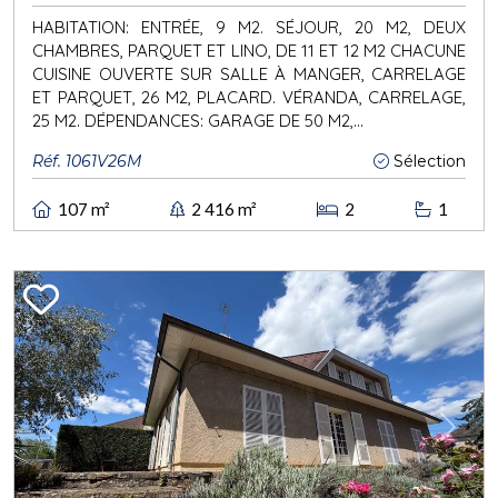
HABITATION: ENTRÉE, 9 M2. SÉJOUR, 20 M2, DEUX
CHAMBRES, PARQUET ET LINO, DE 11 ET 12 M2 CHACUNE
CUISINE OUVERTE SUR SALLE À MANGER, CARRELAGE
ET PARQUET, 26 M2, PLACARD. VÉRANDA, CARRELAGE,
25 M2. DÉPENDANCES: GARAGE DE 50 M2,...
Réf. 1061V26M
Sélection
107 m²
2 416 m²
2
1
Previous
Next