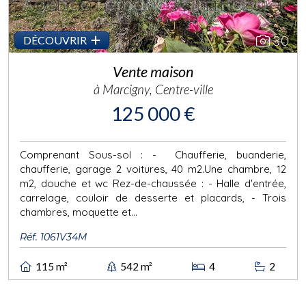
30
DÉCOUVRIR
Vente maison
à Marcigny, Centre-ville
125 000 €
Comprenant Sous-sol : - Chaufferie, buanderie,
chaufferie, garage 2 voitures, 40 m2.Une chambre, 12
m2, douche et wc Rez-de-chaussée : - Halle d'entrée,
carrelage, couloir de desserte et placards, - Trois
chambres, moquette et...
Réf. 1061V34M
115 m²
542 m²
4
2