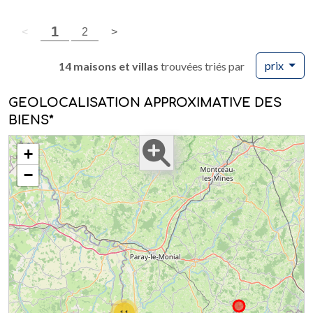
(page courante)
1
page précédente
(page courante)
page suivante
<
2
>
prix
14 maisons et villas
trouvées triés par
GEOLOCALISATION APPROXIMATIVE DES
BIENS*
+
−
11