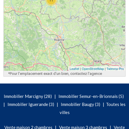
Leaflet
|
OpenStreetMap
|
Twimmo Pro
*Pour l'emplacement exact d'un bien, contactez l'agence
|
Immobilier Marcigny (28)
Immobilier Semur-en-Brionnais (5)
|
|
|
Immobilier Iguerande (3)
Immobilier Baugy (3)
Toutes les
villes
|
|
Vente maison 2 chambres
Vente maison 3 chambres
Vente