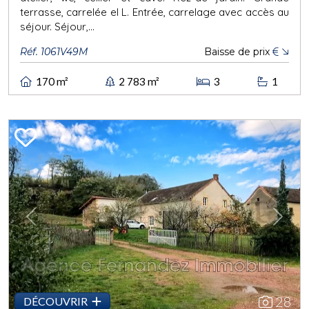
terrasse, carrelée el L. Entrée, carrelage avec accès au
séjour. Séjour,...
Réf. 1061V49M
Baisse de prix
€
170 m²
2 783 m²
3
1
Previous
Next
28
DÉCOUVRIR