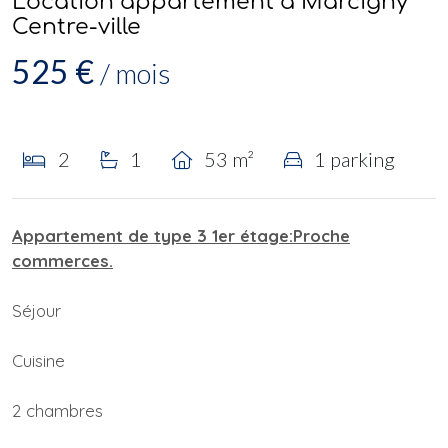
Location appartement à Marcigny
Centre-ville
525 €
/ mois
2
1
53 m²
1 parking
Appartement de type 3 1er étage:Proche
commerces.
Séjour
Cuisine
2 chambres