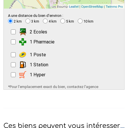
Leaflet
|
OpenStreetMap
|
Twimmo Pro
A une distance du bien d'environ :
2 km
3 km
4 km
5 km
10 km
2 Ecoles
1 Pharmacie
1 Poste
1 Station
1 Hyper
*Pour l'emplacement exact du bien, contactez l'agence
Ces biens peuvent vous intéresser