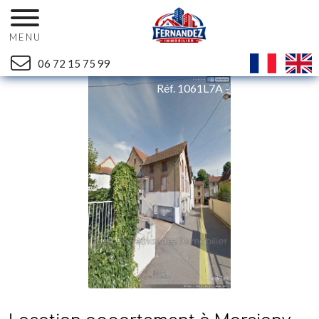
MENU
06 72 15 75 99
Retour
Réf. 1061L7A - Mandat n°1956