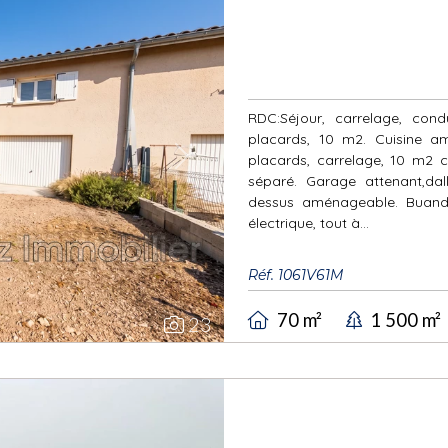
RDC:Séjour, carrelage, cond
placards, 10 m2. Cuisine a
placards, carrelage, 10 m2 
Next
séparé. Garage attenant,d
dessus aménageable. Buander
électrique, tout à...
Réf. 1061V61M
70 m²
1 500 m²
23