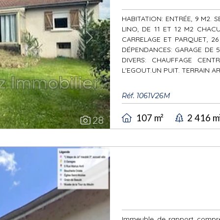
HABITATION: ENTRÉE, 9 M2.
LINO, DE 11 ET 12 M2 CHAC
CARRELAGE ET PARQUET, 26 
Next
DÉPENDANCES: GARAGE DE 50
DIVERS: CHAUFFAGE CENT
L'EGOUT.UN PUIT. TERRAIN ARB
Réf. 1061V26M
107 m²
2 416 m
28
Immeuble de rapport compren