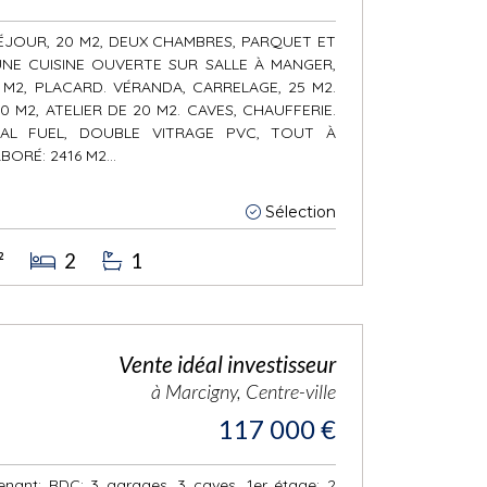
 SÉJOUR, 20 M2, DEUX CHAMBRES, PARQUET ET
UNE CUISINE OUVERTE SUR SALLE À MANGER,
M2, PLACARD. VÉRANDA, CARRELAGE, 25 M2.
 M2, ATELIER DE 20 M2. CAVES, CHAUFFERIE.
RAL FUEL, DOUBLE VITRAGE PVC, TOUT À
ORÉ: 2416 M2...
Sélection
²
2
1
Vente idéal investisseur
à Marcigny, Centre-ville
117 000 €
ant: RDC: 3 garages. 3 caves. 1er étage: 2