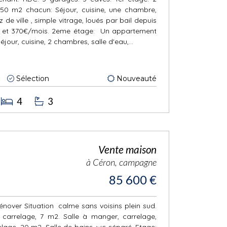
0 m2 chacun: Séjour, cuisine, une chambre,
de ville , simple vitrage, loués par bail depuis
s et 370€/mois. 2eme étage: Un appartement
our, cuisine, 2 chambres, salle d'eau,...
Sélection
Nouveauté
4
3
Vente maison
à Céron, campagne
85 600 €
nover Situation calme sans voisins plein sud.
, carrelage, 7 m2. Salle à manger, carrelage,
elage, 20 m2. Salle de bains, wc séparé. Etage: