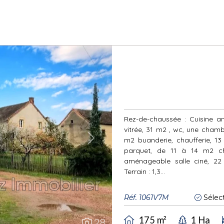
Rez-de-chaussée : Cuisine a
vitrée, 31 m2 , wc, une chambr
m2 buanderie, chaufferie, 1
Next
parquet, de 11 à 14 m2 ch
aménageable salle ciné, 2
Terrain : 1,3...
Réf. 1061V7M
Sélec
175 m²
1 Ha
28