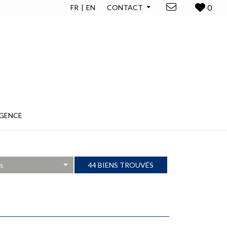
0
FR
EN
CONTACT
GENCE
es
44 BIENS TROUVÉS