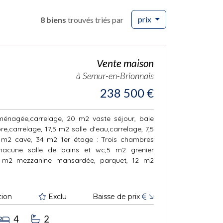
prix
8 biens
trouvés triés par
Vente maison
à Semur-en-Brionnais
238 500 €
ménagée,carrelage, 20 m2 vaste séjour, baie
e,carrelage, 17,5 m2 salle d'eau,carrelage, 7,5
3 m2 cave, 34 m2 1er étage : Trois chambres
acune salle de bains et wc,5 m2 grenier
2 m2 mezzanine mansardée, parquet, 12 m2
tion
Exclu
Baisse de prix
€
4
2