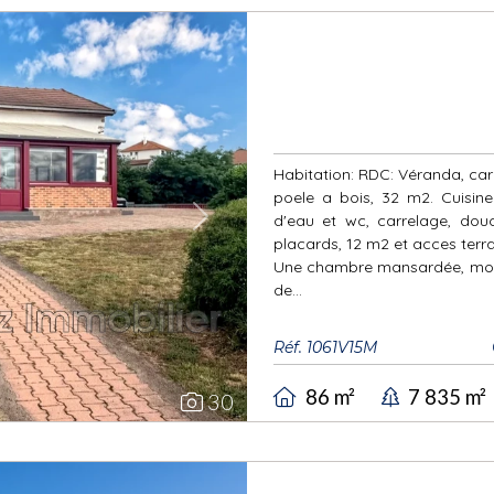
Habitation: RDC: Véranda, car
poele a bois, 32 m2. Cuisin
d'eau et wc, carrelage, dou
Next
placards, 12 m2 et acces terr
Une chambre mansardée, moq
de...
Réf. 1061V15M
86 m²
7 835 m²
30