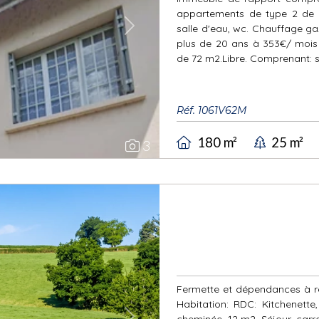
appartements de type 2 de 5
salle d'eau, wc. Chauffage gaz 
Next
plus de 20 ans à 353€/ moi
de 72 m2.Libre. Comprenant: séj
Réf. 1061V62M
180 m²
25 m²
3
Fermette et dépendances à ré
Habitation: RDC: Kitchenette
cheminée, 12 m2. Séjour, carr