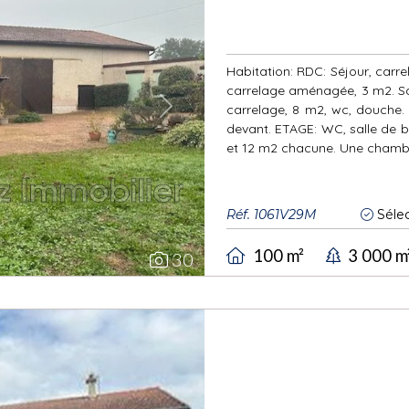
Habitation: RDC: Séjour, carre
carrelage aménagée, 3 m2. Sal
carrelage, 8 m2, wc, douche.
Next
devant. ETAGE: WC, salle de 
et 12 m2 chacune. Une chambr
Réf. 1061V29M
Sélec
100 m²
3 000 m
30