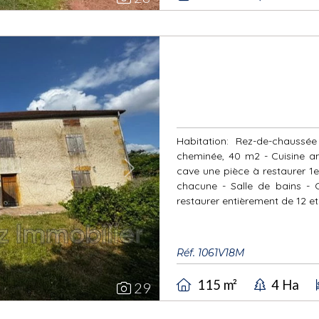
Habitation: Rez-de-chaussée :
cheminée, 40 m2 - Cuisine a
cave une pièce à restaurer 1e
Next
chacune - Salle de bains - 
restaurer entièrement de 12 et 
Réf. 1061V18M
115 m²
4 Ha
29