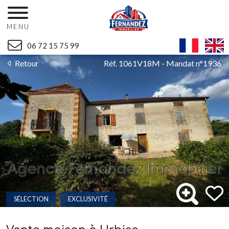
MENU
06 72 15 75 99
Retour
Réf. 1061V18M - Mandat n°1936
SÉLECTION
EXCLUSIVITÉ