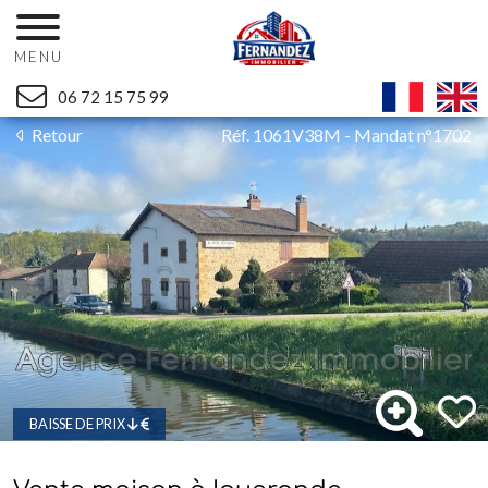
MENU
06 72 15 75 99
Retour
Réf. 1061V38M - Mandat n°1702
BAISSE DE PRIX