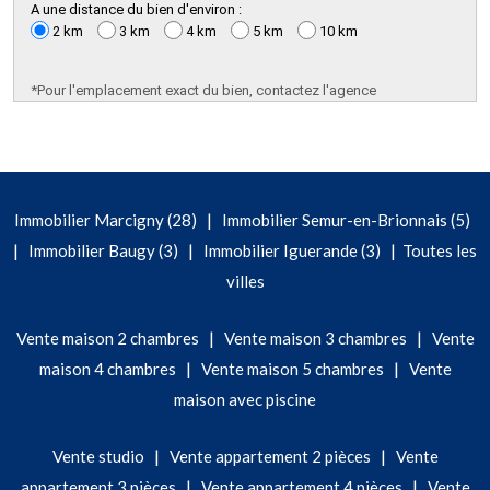
A une distance du bien d'environ :
2 km
3 km
4 km
5 km
10 km
*Pour l'emplacement exact du bien, contactez l'agence
|
Immobilier Marcigny (28)
Immobilier Semur-en-Brionnais (5)
|
|
|
Immobilier Baugy (3)
Immobilier Iguerande (3)
Toutes les
villes
|
|
Vente maison 2 chambres
Vente maison 3 chambres
Vente
|
|
maison 4 chambres
Vente maison 5 chambres
Vente
maison avec piscine
|
|
Vente studio
Vente appartement 2 pièces
Vente
|
|
appartement 3 pièces
Vente appartement 4 pièces
Vente