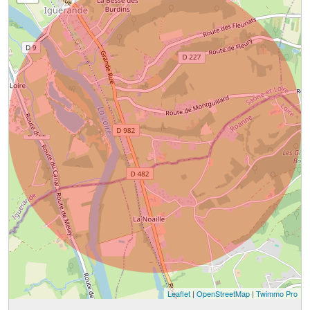
Leaflet
|
OpenStreetMap
|
Twimmo Pro