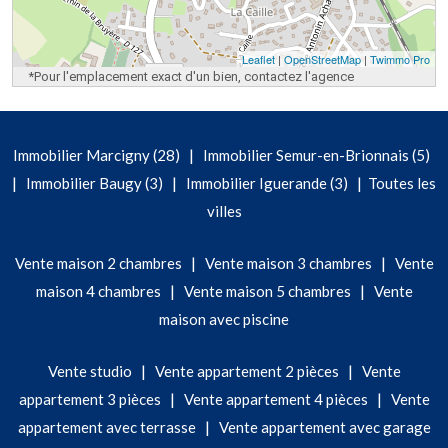
Leaflet
|
OpenStreetMap
|
Twimmo Pro
*Pour l'emplacement exact d'un bien, contactez l'agence
|
Immobilier Marcigny (28)
Immobilier Semur-en-Brionnais (5)
|
|
|
Immobilier Baugy (3)
Immobilier Iguerande (3)
Toutes les
villes
|
|
Vente maison 2 chambres
Vente maison 3 chambres
Vente
|
|
maison 4 chambres
Vente maison 5 chambres
Vente
maison avec piscine
|
|
Vente studio
Vente appartement 2 pièces
Vente
|
|
appartement 3 pièces
Vente appartement 4 pièces
Vente
|
appartement avec terrasse
Vente appartement avec garage