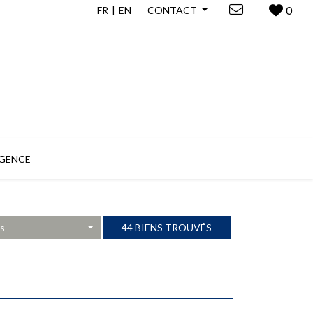
0
FR
EN
CONTACT
GENCE
es
44 BIENS TROUVÉS