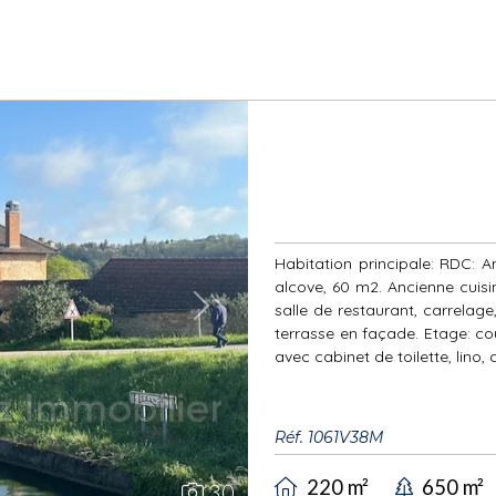
Habitation principale: RDC: A
alcove, 60 m2. Ancienne cuisi
salle de restaurant, carrelag
Next
terrasse en façade. Etage: cou
avec cabinet de toilette, lino, d
Réf. 1061V38M
220 m²
650 m²
30