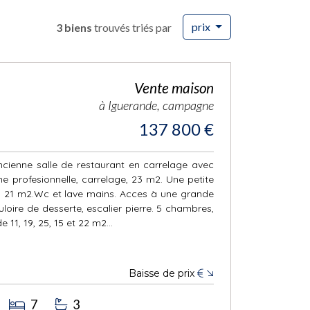
prix
3 biens
trouvés triés par
Vente maison
à Iguerande, campagne
137 800 €
ncienne salle de restaurant en carrelage avec
ne profesionnelle, carrelage, 23 m2. Une petite
e, 21 m2.Wc et lave mains. Acces à une grande
loire de desserte, escalier pierre. 5 chambres,
e 11, 19, 25, 15 et 22 m2...
Baisse de prix
€
7
3