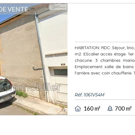
DE VENTE
HABITATION: RDC: Séjour, lino,
m2. EScalier accès étage. 1e
chacune. 3 chambres mansar
Next
Emplacement salle de bains
l'arrière avec coin chaufferie. 
Réf. 1061V54M
160 m²
700 m²
30