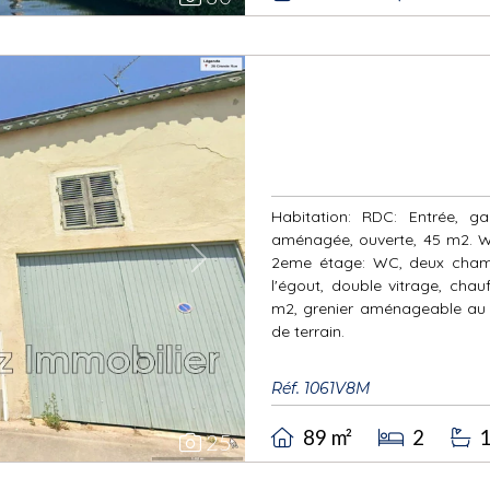
Habitation: RDC: Entrée, g
aménagée, ouverte, 45 m2. WC
2eme étage: WC, deux chamb
Next
l'égout, double vitrage, cha
m2, grenier aménageable au 
de terrain.
Réf. 1061V8M
89 m²
2
25