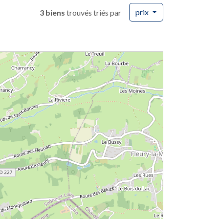
prix
3 biens
trouvés triés par