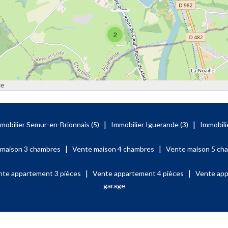
2
ce
|
|
mobilier Semur-en-Brionnais (5)
Immobilier Iguerande (3)
Immobili
|
|
 maison 3 chambres
Vente maison 4 chambres
Vente maison 5 ch
|
|
nte appartement 3 pièces
Vente appartement 4 pièces
Vente app
garage