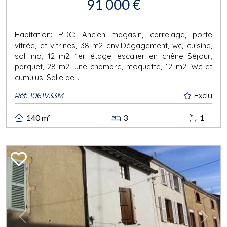
91 000 €
Habitation: RDC: Ancien magasin, carrelage, porte
vitrée, et vitrines, 38 m2 env.Dégagement, wc, cuisine,
sol lino, 12 m2. 1er étage: escalier en chêne Séjour,
parquet, 28 m2, une chambre, moquette, 12 m2. Wc et
cumulus, Salle de...
Réf. 1061V33M
Exclu
140 m²
3
1
Previous
Next