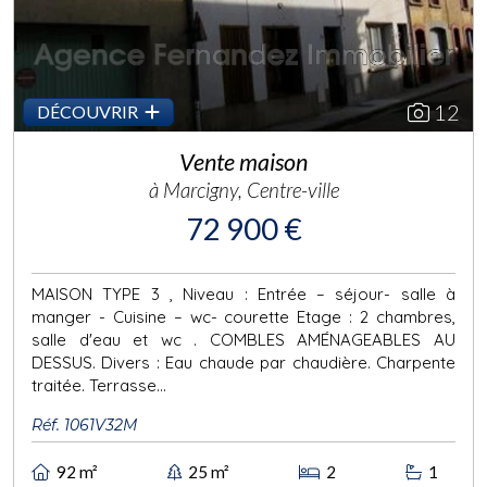
12
DÉCOUVRIR
Vente maison
à Marcigny, Centre-ville
72 900 €
MAISON TYPE 3 , Niveau : Entrée – séjour- salle à
manger - Cuisine – wc- courette Etage : 2 chambres,
salle d'eau et wc . COMBLES AMÉNAGEABLES AU
DESSUS. Divers : Eau chaude par chaudière. Charpente
traitée. Terrasse...
Réf. 1061V32M
92 m²
25 m²
2
1