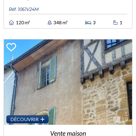
Réf. 1061V24M
120 m²
348 m²
3
1
Previous
Next
19
DÉCOUVRIR
Vente maison