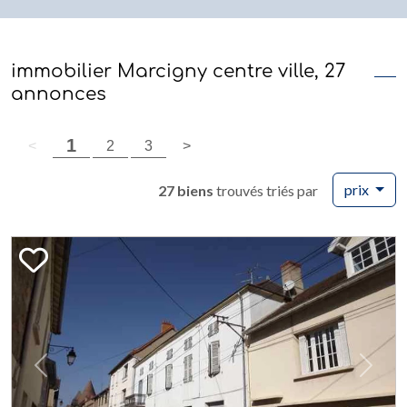
immobilier Marcigny centre ville, 27
annonces
(page courante)
1
page précédente
(page courante)
page suivante
<
2
3
>
prix
27 biens
trouvés triés par
Previous
Next