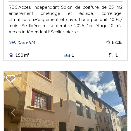
RDC:Acces indépendant Salon de coiffure de 35 m2
entièrement aménagé et équipé, carrelage,
climatisation.Rangement et cave. Loué par bail: 400€/
mois. Se libère mi septembre 2026. 1er étage:40 m2.
Acces indépendant.EScalier pierre...
Réf. 1061V11M
Exclu
150 m²
1
1
Previous
Next