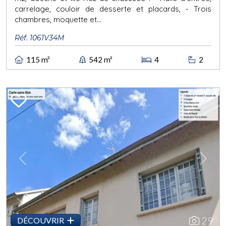
carrelage, couloir de desserte et placards, - Trois
chambres, moquette et...
Réf. 1061V34M
115 m²
542 m²
4
2
Previous
Next
29
DÉCOUVRIR