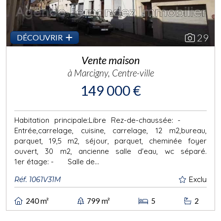
29
DÉCOUVRIR
Vente maison
à Marcigny, Centre-ville
149 000 €
Habitation principale:Libre Rez-de-chaussée: -
Entrée,carrelage, cuisine, carrelage, 12 m2,bureau,
parquet, 19,5 m2, séjour, parquet, cheminée foyer
ouvert, 30 m2, ancienne salle d'eau, wc séparé.
1er étage: - Salle de...
Réf. 1061V31M
Exclu
240 m²
799 m²
5
2