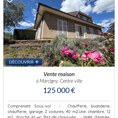
Previous
Next
30
DÉCOUVRIR
Vente maison
à Marcigny, Centre-ville
125 000 €
Comprenant Sous-sol : - Chaufferie, buanderie,
chaufferie, garage 2 voitures, 40 m2.Une chambre, 12
m2, douche et wc Rez-de-chaussée : - Halle d'entrée,