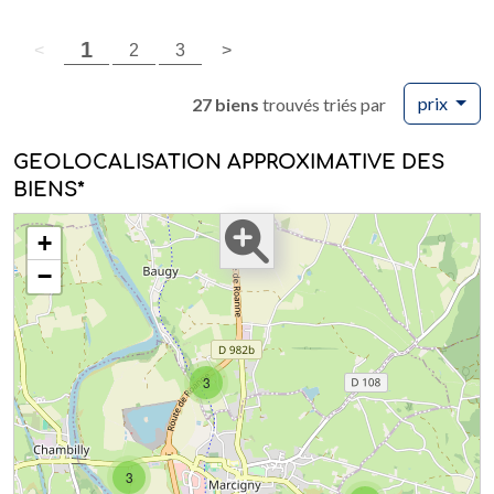
(page courante)
1
page précédente
(page courante)
page suivante
<
2
3
>
prix
27 biens
trouvés triés par
GEOLOCALISATION APPROXIMATIVE DES
BIENS*
+
−
3
3