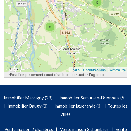
3
3
Leaflet
|
OpenStreetMap
|
Twimmo Pro
*Pour l'emplacement exact d'un bien, contactez l'agence
|
Immobilier Marcigny (28)
Immobilier Semur-en-Brionnais (5)
|
|
|
Immobilier Baugy (3)
Immobilier Iguerande (3)
Toutes les
villes
|
|
Vente maison 2 chambres
Vente maison 3 chambres
Vente