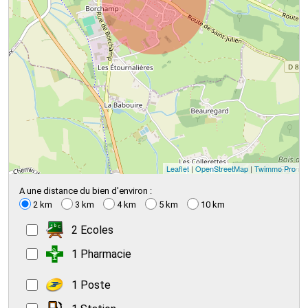
Leaflet
|
OpenStreetMap
|
Twimmo Pro
A une distance du bien d'environ :
2 km
3 km
4 km
5 km
10 km
2 Ecoles
1 Pharmacie
1 Poste