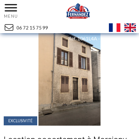
MENU
06 72 15 75 99
Retour
Réf. 1061L4A - Mandat n°1928
EXCLUSIVITÉ